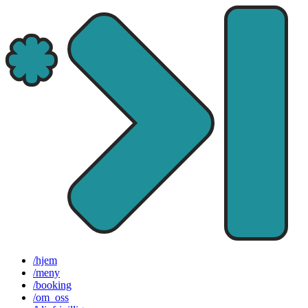
/hjem
/meny
/booking
/om_oss