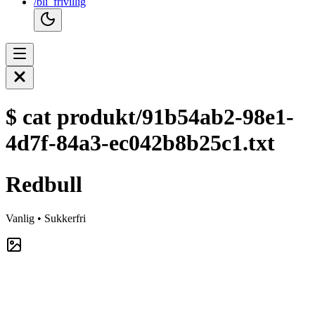
/bli_frivillig
$
cat produkt/91b54ab2-98e1-
4d7f-84a3-ec042b8b25c1.txt
Redbull
Vanlig • Sukkerfri